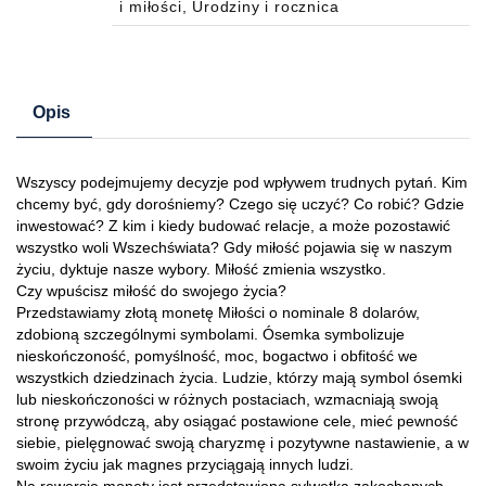
i miłości, Urodziny i rocznica
Opis
Wszyscy podejmujemy decyzje pod wpływem trudnych pytań. Kim
chcemy być, gdy dorośniemy? Czego się uczyć? Co robić? Gdzie
inwestować? Z kim i kiedy budować relacje, a może pozostawić
wszystko woli Wszechświata? Gdy miłość pojawia się w naszym
życiu, dyktuje nasze wybory. Miłość zmienia wszystko.
Czy wpuścisz miłość do swojego życia?
Przedstawiamy złotą monetę Miłości o nominale 8 dolarów,
zdobioną szczególnymi symbolami. Ósemka symbolizuje
nieskończoność, pomyślność, moc, bogactwo i obfitość we
wszystkich dziedzinach życia. Ludzie, którzy mają symbol ósemki
lub nieskończoności w różnych postaciach, wzmacniają swoją
stronę przywódczą, aby osiągać postawione cele, mieć pewność
siebie, pielęgnować swoją charyzmę i pozytywne nastawienie, a w
swoim życiu jak magnes przyciągają innych ludzi.
Na rewersie monety jest przedstawiona sylwetka zakochanych.