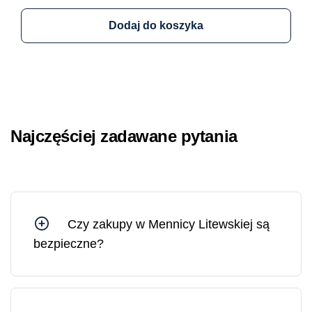
Dodaj do koszyka
Najczęściej zadawane pytania
Czy zakupy w Mennicy Litewskiej są
bezpieczne?
Tak, możesz czuć się bezpiecznie, kupując w
Mennicy Litewskiej, ponieważ jesteśmy spółką
Skarbu Państwa kontrolowaną przez Bank
Litewski.