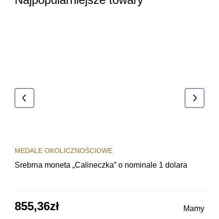
MEDALE OKOLICZNOŚCIOWE
MED
Srebrna moneta „Calineczka” o nominale 1 dolara
Sre
obi
855,36
zł
64
Mamy