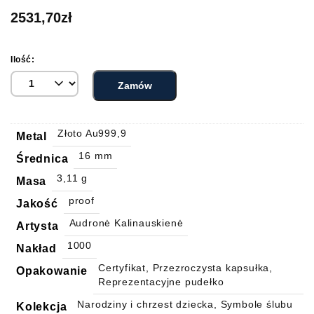
2531,70
zł
Ilość:
Zamów
Złoto Au999,9
Metal
16 mm
Średnica
3,11 g
Masa
proof
Jakość
Audronė Kalinauskienė
Artysta
1000
Nakład
Certyfikat, Przezroczysta kapsułka,
Opakowanie
Reprezentacyjne pudełko
Narodziny i chrzest dziecka, Symbole ślubu
Kolekcja