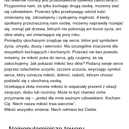
Przypomina nam, że tylko kochając drugą osobę, możemy stać
się człowiekiem. Przecież tylko przebywając wśród ludzi
zmieniamy się, zdrowiejemy i zyskujemy mądrość. A kiedy
spotkamy przeznaczoną nam osobę, możemy naprawdę rozwijać
się, rosnąć jak drzewa, których nie pokonują ani burze życia, ani
silne wiatry, ani zmieniające się pory roku.
Pomiędzy ukochanymi znajduje się serce, które jest symbolem
życia, umysłu, duszy i wierności. Ma szczególne znaczenie dla
wszystkich kochających i kochanych. Przecież nie bez powodu
mówimy, że miłość puka do serca, gdy czujemy, że się
zakochujemy. Jak pokazać miłość bez słów? Podaruj swoje serce
poprzez szlachetne uczynki, szczere uczucia, wręczając symbol
serca, który oznacza miłość, dobroć, radość, którym chcesz
podzielić się z ukochaną osobą.
Urzekająca złota moneta miłości to wspaniały prezent z okazji
zaręczyn, ślubu lub rocznicy. Może to być również ciche
przyznanie się – „jesteś dla mnie ważnym człowiekiem. Kocham
Cię. Niech nasza miłość trwa wiecznie”.
Miłość wszystko zmienia. Niech odmieni też Ciebie.
Najpopularniejsze towary