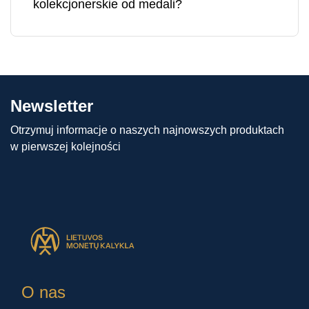
kolekcjonerskie od medali?
Różnica między monetami kolekcjonerskimi a
medalami polega na tym, że moneta
kolekcjonerska ma nominał (tj. wartość
pieniężną) i nakład ściśle uzgodniony z krajem
emitenta. Medale nie mają natomiast nominału i
Newsletter
ściśle określonego nakładu, a zatem mogą być
produkowane w różnych ilościach.
Otrzymuj informacje o naszych najnowszych produktach
w pierwszej kolejności
O nas