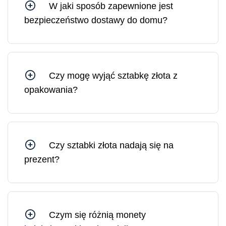
W jaki sposób zapewnione jest
bezpieczeństwo dostawy do domu?
Wszystkie przesyłki z Mennicy Litewskiej są
ubezpieczone. W razie potrzeby możesz
zamówić dostawę pod wskazany adres lub do
wybranej placówki pocztowej.
Czy mogę wyjąć sztabkę złota z
opakowania?
Sztabkę złota można wyjąć z opakowania, jednak
w takim przypadku opakowanie ochronne i
certyfikat ulegną uszkodzeniu. Na rynku złoto w
uszkodzonym opakowaniu sprzedawane jest po
Czy sztabki złota nadają się na
cenie o 10–30% niższej niż złoto w
prezent?
nieuszkodzonym, oryginalnym opakowaniu.
Sztabki złota są idealnym prezentem, ponieważ
stanowią solidne i płynne aktywa, których wartość
jedynie rośnie w dłuższej perspektywie.
Czym się różnią monety