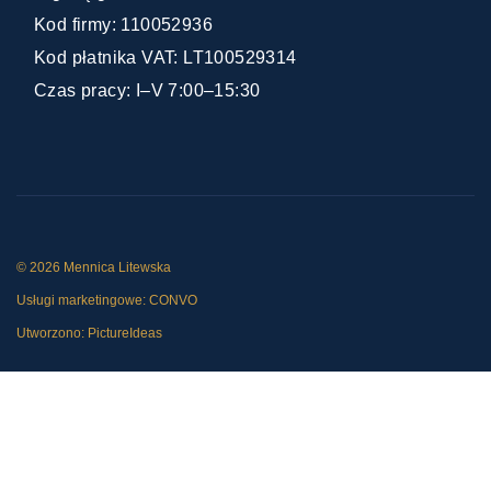
Kod firmy: 110052936
Kod płatnika VAT: LT100529314
Czas pracy: I–V 7:00–15:30
© 2026 Mennica Litewska
Usługi marketingowe:
CONVO
Utworzono:
PictureIdeas