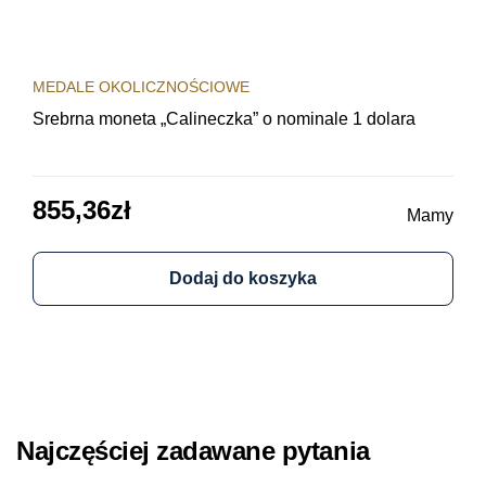
MEDALE OKOLICZNOŚCIOWE
MED
Srebrna moneta „Calineczka” o nominale 1 dolara
Sre
obi
855,36
zł
64
Mamy
Dodaj do koszyka
Najczęściej zadawane pytania