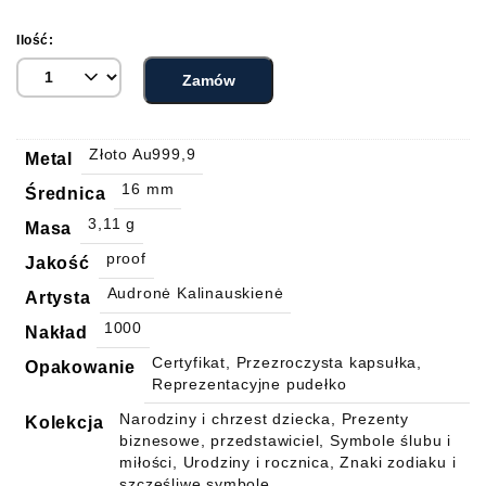
Ilość:
Zamów
Złoto Au999,9
Metal
16 mm
Średnica
3,11 g
Masa
proof
Jakość
Audronė Kalinauskienė
Artysta
1000
Nakład
Certyfikat, Przezroczysta kapsułka,
Opakowanie
Reprezentacyjne pudełko
Narodziny i chrzest dziecka, Prezenty
Kolekcja
biznesowe, przedstawiciel, Symbole ślubu i
miłości, Urodziny i rocznica, Znaki zodiaku i
szczęśliwe symbole