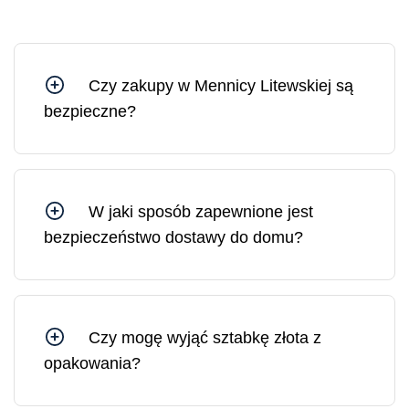
Czy zakupy w Mennicy Litewskiej są
bezpieczne?
Tak, możesz czuć się bezpiecznie, kupując w
Mennicy Litewskiej, ponieważ jesteśmy spółką
Skarbu Państwa kontrolowaną przez Bank
Litewski.
W jaki sposób zapewnione jest
bezpieczeństwo dostawy do domu?
Wszystkie przesyłki z Mennicy Litewskiej są
ubezpieczone. W razie potrzeby możesz
zamówić dostawę pod wskazany adres lub do
wybranej placówki pocztowej.
Czy mogę wyjąć sztabkę złota z
opakowania?
Sztabkę złota można wyjąć z opakowania, jednak
w takim przypadku opakowanie ochronne i