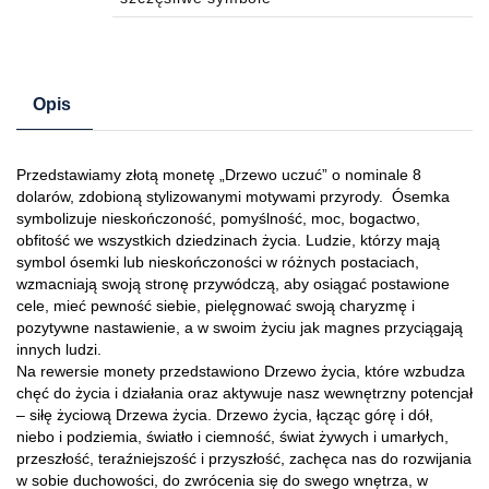
Opis
Przedstawiamy złotą monetę „Drzewo uczuć” o nominale 8
dolarów, zdobioną stylizowanymi motywami przyrody. Ósemka
symbolizuje nieskończoność, pomyślność, moc, bogactwo,
obfitość we wszystkich dziedzinach życia. Ludzie, którzy mają
symbol ósemki lub nieskończoności w różnych postaciach,
wzmacniają swoją stronę przywódczą, aby osiągać postawione
cele, mieć pewność siebie, pielęgnować swoją charyzmę i
pozytywne nastawienie, a w swoim życiu jak magnes przyciągają
innych ludzi.
Na rewersie monety przedstawiono Drzewo życia, które wzbudza
chęć do życia i działania oraz aktywuje nasz wewnętrzny potencjał
– siłę życiową Drzewa życia. Drzewo życia, łącząc górę i dół,
niebo i podziemia, światło i ciemność, świat żywych i umarłych,
przeszłość, teraźniejszość i przyszłość, zachęca nas do rozwijania
w sobie duchowości, do zwrócenia się do swego wnętrza, w