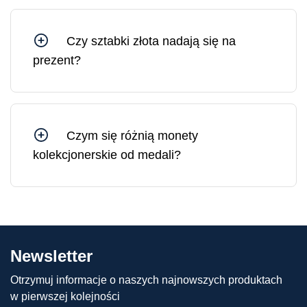
certyfikat ulegną uszkodzeniu. Na rynku złoto w
uszkodzonym opakowaniu sprzedawane jest po
Czy sztabki złota nadają się na
cenie o 10–30% niższej niż złoto w
prezent?
nieuszkodzonym, oryginalnym opakowaniu.
Sztabki złota są idealnym prezentem, ponieważ
stanowią solidne i płynne aktywa, których wartość
jedynie rośnie w dłuższej perspektywie.
Czym się różnią monety
kolekcjonerskie od medali?
Różnica między monetami kolekcjonerskimi a
medalami polega na tym, że moneta
kolekcjonerska ma nominał (tj. wartość
pieniężną) i nakład ściśle uzgodniony z krajem
emitenta. Medale nie mają natomiast nominału i
Newsletter
ściśle określonego nakładu, a zatem mogą być
produkowane w różnych ilościach.
Otrzymuj informacje o naszych najnowszych produktach
w pierwszej kolejności