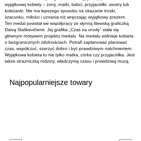
wyjątkowej kobiety – żony, matki, babci, przyjaciółki, siostry lub
koleżanki. Nie ma lepszego sposobu na okazanie troski,
szacunku, miłości i uznania niż wręczając wyjątkowy prezent.
Ten medal powstał we współpracy ze słynną litewską graficzką
Daivą Staškevičienė. Jej grafika „Czas na urodę” stała się
głównym motywem projektu medalu. Na medalu widnieje kobieta
o bezgranicznych zdolnościach. Potrafi zaplanować planować
czas, współczuć, szerzyć dobro i być prawdziwym natchnieniem.
Wyjątkowa kobieta to nie tylko matka, córka czy przyjaciółka. Jest
także strażniczką rodziny, władczynią czasu i prawdziwą muzą.
Najpopularniejsze towary