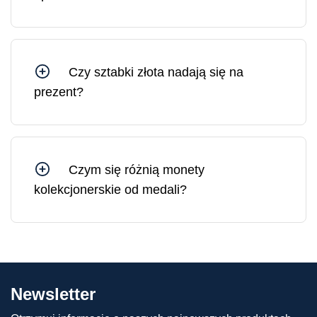
Sztabkę złota można wyjąć z opakowania, jednak
w takim przypadku opakowanie ochronne i
certyfikat ulegną uszkodzeniu. Na rynku złoto w
uszkodzonym opakowaniu sprzedawane jest po
Czy sztabki złota nadają się na
cenie o 10–30% niższej niż złoto w
prezent?
nieuszkodzonym, oryginalnym opakowaniu.
Sztabki złota są idealnym prezentem, ponieważ
stanowią solidne i płynne aktywa, których wartość
jedynie rośnie w dłuższej perspektywie.
Czym się różnią monety
kolekcjonerskie od medali?
Różnica między monetami kolekcjonerskimi a
medalami polega na tym, że moneta
kolekcjonerska ma nominał (tj. wartość
pieniężną) i nakład ściśle uzgodniony z krajem
emitenta. Medale nie mają natomiast nominału i
Newsletter
ściśle określonego nakładu, a zatem mogą być
produkowane w różnych ilościach.