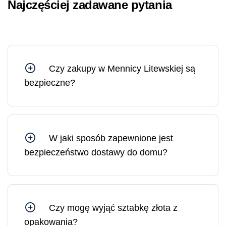
Najczęściej zadawane pytania
Czy zakupy w Mennicy Litewskiej są
bezpieczne?
Tak, możesz czuć się bezpiecznie, kupując w
Mennicy Litewskiej, ponieważ jesteśmy spółką
Skarbu Państwa kontrolowaną przez Bank
Litewski.
W jaki sposób zapewnione jest
bezpieczeństwo dostawy do domu?
Wszystkie przesyłki z Mennicy Litewskiej są
ubezpieczone. W razie potrzeby możesz
zamówić dostawę pod wskazany adres lub do
wybranej placówki pocztowej.
Czy mogę wyjąć sztabkę złota z
opakowania?