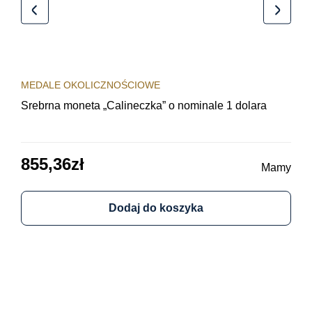
MEDALE OKOLICZNOŚCIOWE
MED
Srebrna moneta „Calineczka” o nominale 1 dolara
Sre
obi
855,36
zł
64
Mamy
Dodaj do koszyka