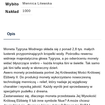
Mennica Litewska
Wybito
1000
Nakład
Opis
Moneta Tygrysa Wodnego składa się z ponad 2,8 tys. małych
lusterek przypominających kropelki wody. Pośrodku rewersu
widnieje majestatyczna głowa Tygrysa, a po odwróceniu monety
widać błyszczące srebro – każda kropka lśni w świetle. Tak samo
jak lśni tafla wody w słoneczny dzień.
Awers monety przedstawia portret Jej Królewskiej Mości Królowej
Elżbiety II. Do produkcji monety wykorzystano nowoczesną
technologię menniczą – relief, który nadaje jej wyjątkowy
charakter i wysoką jakość. Każdy wyrób jest sprzedawany w
specjalnym pudełku z drewna.
Zastanawiasz się, dlaczego moneta przedstawia Jej Wysokość
Królową Elżbietę II lub inne symbole Niue? A może chcesz