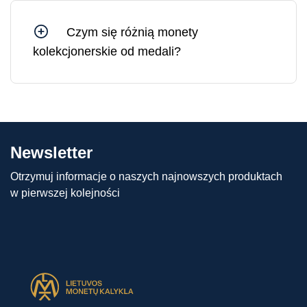
jedynie rośnie w dłuższej perspektywie.
Czym się różnią monety
kolekcjonerskie od medali?
Różnica między monetami kolekcjonerskimi a
medalami polega na tym, że moneta
kolekcjonerska ma nominał (tj. wartość
pieniężną) i nakład ściśle uzgodniony z krajem
emitenta. Medale nie mają natomiast nominału i
Newsletter
ściśle określonego nakładu, a zatem mogą być
produkowane w różnych ilościach.
Otrzymuj informacje o naszych najnowszych produktach
w pierwszej kolejności