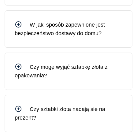
Mennicy Litewskiej, ponieważ jesteśmy spółką
Skarbu Państwa kontrolowaną przez Bank
Litewski.
W jaki sposób zapewnione jest
bezpieczeństwo dostawy do domu?
Wszystkie przesyłki z Mennicy Litewskiej są
ubezpieczone. W razie potrzeby możesz
zamówić dostawę pod wskazany adres lub do
wybranej placówki pocztowej.
Czy mogę wyjąć sztabkę złota z
opakowania?
Sztabkę złota można wyjąć z opakowania, jednak
w takim przypadku opakowanie ochronne i
certyfikat ulegną uszkodzeniu. Na rynku złoto w
uszkodzonym opakowaniu sprzedawane jest po
Czy sztabki złota nadają się na
cenie o 10–30% niższej niż złoto w
prezent?
nieuszkodzonym, oryginalnym opakowaniu.
Sztabki złota są idealnym prezentem, ponieważ
stanowią solidne i płynne aktywa, których wartość