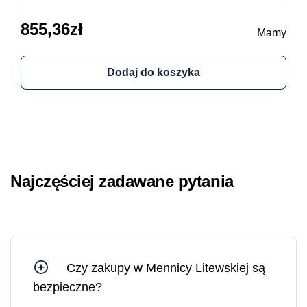
855,36
zł
64
Mamy
Dodaj do koszyka
Najczęściej zadawane pytania
Czy zakupy w Mennicy Litewskiej są
bezpieczne?
Tak, możesz czuć się bezpiecznie, kupując w