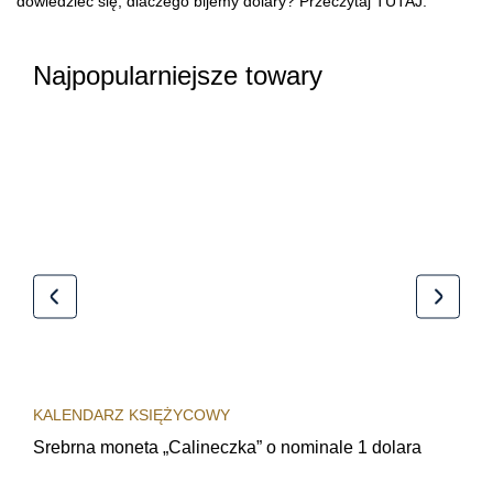
dowiedzieć się, dlaczego bijemy dolary? Przeczytaj
TUTAJ
.
Najpopularniejsze towary
KALENDARZ KSIĘŻYCOWY
KAL
Srebrna moneta „Calineczka” o nominale 1 dolara
Sre
obi