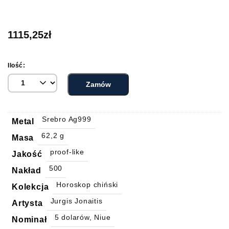
1115,25
zł
Ilość:
Zamów
Srebro Ag999
Metal
62,2 g
Masa
proof-like
Jakość
500
Nakład
Horoskop chiński
Kolekcja
Jurgis Jonaitis
Artysta
5 dolarów, Niue
Nominał