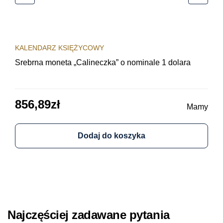
KALENDARZ KSIĘŻYCOWY
KAL
Srebrna moneta „Calineczka” o nominale 1 dolara
Sre
obi
856,89
zł
64
Mamy
Dodaj do koszyka
Najczęściej zadawane pytania