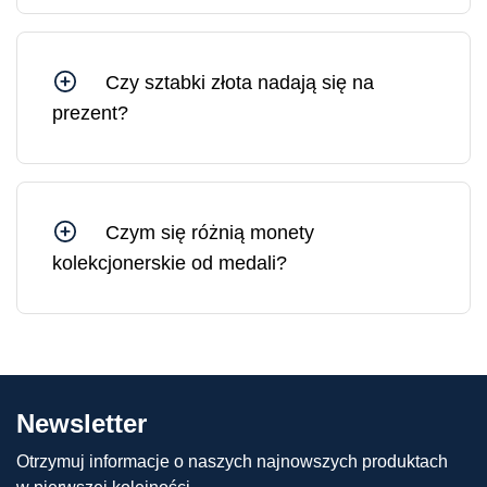
w takim przypadku opakowanie ochronne i
certyfikat ulegną uszkodzeniu. Na rynku złoto w
uszkodzonym opakowaniu sprzedawane jest po
Czy sztabki złota nadają się na
cenie o 10–30% niższej niż złoto w
prezent?
nieuszkodzonym, oryginalnym opakowaniu.
Sztabki złota są idealnym prezentem, ponieważ
stanowią solidne i płynne aktywa, których wartość
jedynie rośnie w dłuższej perspektywie.
Czym się różnią monety
kolekcjonerskie od medali?
Różnica między monetami kolekcjonerskimi a
medalami polega na tym, że moneta
kolekcjonerska ma nominał (tj. wartość
pieniężną) i nakład ściśle uzgodniony z krajem
emitenta. Medale nie mają natomiast nominału i
Newsletter
ściśle określonego nakładu, a zatem mogą być
produkowane w różnych ilościach.
Otrzymuj informacje o naszych najnowszych produktach