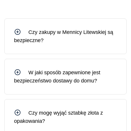
Czy zakupy w Mennicy Litewskiej są
bezpieczne?
Tak, możesz czuć się bezpiecznie, kupując w
Mennicy Litewskiej, ponieważ jesteśmy spółką
Skarbu Państwa kontrolowaną przez Bank
Litewski.
W jaki sposób zapewnione jest
bezpieczeństwo dostawy do domu?
Wszystkie przesyłki z Mennicy Litewskiej są
ubezpieczone. W razie potrzeby możesz
zamówić dostawę pod wskazany adres lub do
wybranej placówki pocztowej.
Czy mogę wyjąć sztabkę złota z
opakowania?
Sztabkę złota można wyjąć z opakowania, jednak