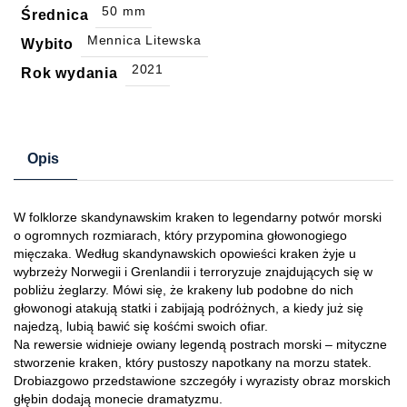
50 mm
Średnica
Mennica Litewska
Wybito
2021
Rok wydania
Opis
W folklorze skandynawskim kraken to legendarny potwór morski
o ogromnych rozmiarach, który przypomina głowonogiego
mięczaka. Według skandynawskich opowieści kraken żyje u
wybrzeży Norwegii i Grenlandii i terroryzuje znajdujących się w
pobliżu żeglarzy. Mówi się, że krakeny lub podobne do nich
głowonogi atakują statki i zabijają podróżnych, a kiedy już się
najedzą, lubią bawić się kośćmi swoich ofiar.
Na rewersie widnieje owiany legendą postrach morski – mityczne
stworzenie kraken, który pustoszy napotkany na morzu statek.
Drobiazgowo przedstawione szczegóły i wyrazisty obraz morskich
głębin dodają monecie dramatyzmu.