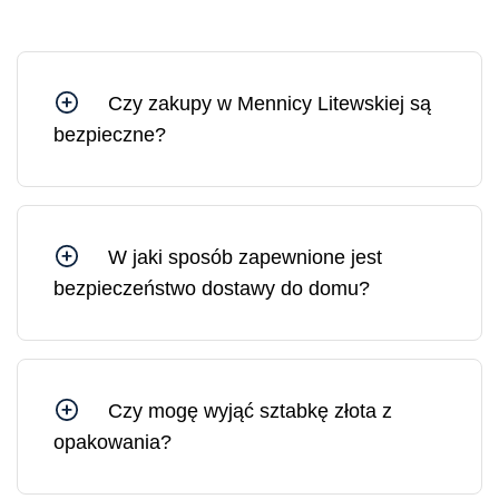
Czy zakupy w Mennicy Litewskiej są
bezpieczne?
Tak, możesz czuć się bezpiecznie, kupując w
Mennicy Litewskiej, ponieważ jesteśmy spółką
Skarbu Państwa kontrolowaną przez Bank
Litewski.
W jaki sposób zapewnione jest
bezpieczeństwo dostawy do domu?
Wszystkie przesyłki z Mennicy Litewskiej są
ubezpieczone. W razie potrzeby możesz
zamówić dostawę pod wskazany adres lub do
wybranej placówki pocztowej.
Czy mogę wyjąć sztabkę złota z
opakowania?
Sztabkę złota można wyjąć z opakowania, jednak
w takim przypadku opakowanie ochronne i