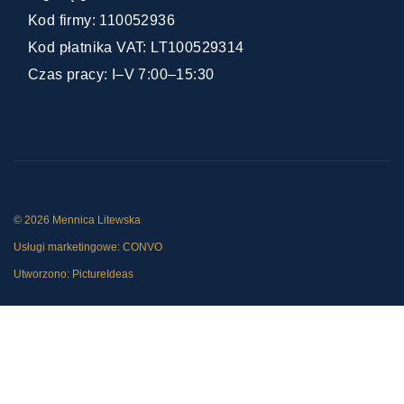
Kod firmy: 110052936
Kod płatnika VAT: LT100529314
Czas pracy: I–V 7:00–15:30
© 2026 Mennica Litewska
Usługi marketingowe:
CONVO
Utworzono:
PictureIdeas