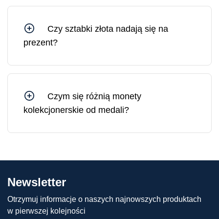
certyfikat ulegną uszkodzeniu. Na rynku złoto w
uszkodzonym opakowaniu sprzedawane jest po
Czy sztabki złota nadają się na
cenie o 10–30% niższej niż złoto w
prezent?
nieuszkodzonym, oryginalnym opakowaniu.
Sztabki złota są idealnym prezentem, ponieważ
stanowią solidne i płynne aktywa, których wartość
jedynie rośnie w dłuższej perspektywie.
Czym się różnią monety
kolekcjonerskie od medali?
Różnica między monetami kolekcjonerskimi a
medalami polega na tym, że moneta
kolekcjonerska ma nominał (tj. wartość
pieniężną) i nakład ściśle uzgodniony z krajem
emitenta. Medale nie mają natomiast nominału i
Newsletter
ściśle określonego nakładu, a zatem mogą być
produkowane w różnych ilościach.
Otrzymuj informacje o naszych najnowszych produktach
w pierwszej kolejności