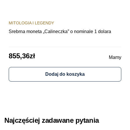
MITOLOGIA I LEGENDY
MIT
Srebrna moneta „Calineczka” o nominale 1 dolara
Sre
obi
855,36
zł
64
Mamy
Dodaj do koszyka
Najczęściej zadawane pytania