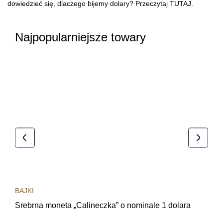
dowiedzieć się, dlaczego bijemy dolary? Przeczytaj
TUTAJ
.
Najpopularniejsze towary
BAJKI
BAJ
Srebrna moneta „Calineczka” o nominale 1 dolara
Sre
obi