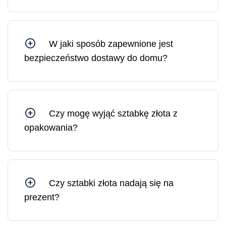
Tak, możesz czuć się bezpiecznie, kupując w
Mennicy Litewskiej, ponieważ jesteśmy spółką
Skarbu Państwa kontrolowaną przez Bank
Litewski.
W jaki sposób zapewnione jest
bezpieczeństwo dostawy do domu?
Wszystkie przesyłki z Mennicy Litewskiej są
ubezpieczone. W razie potrzeby możesz
zamówić dostawę pod wskazany adres lub do
wybranej placówki pocztowej.
Czy mogę wyjąć sztabkę złota z
opakowania?
Sztabkę złota można wyjąć z opakowania, jednak
w takim przypadku opakowanie ochronne i
certyfikat ulegną uszkodzeniu. Na rynku złoto w
uszkodzonym opakowaniu sprzedawane jest po
Czy sztabki złota nadają się na
cenie o 10–30% niższej niż złoto w
prezent?
nieuszkodzonym, oryginalnym opakowaniu.
Sztabki złota są idealnym prezentem, ponieważ
stanowią solidne i płynne aktywa, których wartość