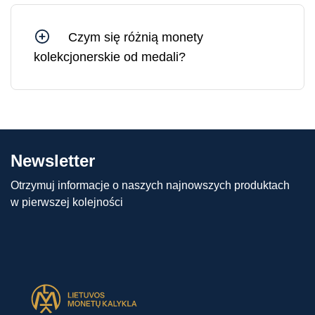
jedynie rośnie w dłuższej perspektywie.
Czym się różnią monety
kolekcjonerskie od medali?
Różnica między monetami kolekcjonerskimi a
medalami polega na tym, że moneta
kolekcjonerska ma nominał (tj. wartość
pieniężną) i nakład ściśle uzgodniony z krajem
emitenta. Medale nie mają natomiast nominału i
Newsletter
ściśle określonego nakładu, a zatem mogą być
produkowane w różnych ilościach.
Otrzymuj informacje o naszych najnowszych produktach
w pierwszej kolejności