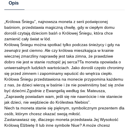
Opis
„Królowa Śniegu”, najnowsza moneta z serii poświęconej
baśniom, przedstawia magiczną chwilę, gdy w ciepłym domu
dorośli czytają dzieciom baśń o Królowej Śniegu, która chce
zamienić cały świat w lód.
Królową Śniegu można spotkać tylko podczas śnieżycy i gdy na
zewnątrz jest ciemno. Ale czy królowa mieszkająca w krainie
wiecznej zmarzliny naprawdę jest taka zimna, że prawdziwe
dobro nie jest w stanie roztopić jej serca?Ta moneta opowiada o
uniwersalnych ludzkich wartościach. Jako dorośli często chronimy
się przed zimnem i zapominamy wpuścić do wnętrza ciepło.
Królowa Śniegu przedstawiona na monecie przypomina każdemu
z nas, że dzieci wierzą w baśnie i że nie powinniśmy bać się znów
być dziećmi.Zgodnie z Ewangelią według św. Mateusza,
„Zaprawdę powiadam wam, jeśli się nie nawrócicie i nie staniecie
jak dzieci, nie wejdziecie do Królestwa Niebios”.
Niech ta moneta stanie się pięknym, symbolicznym prezentem dla
osób, którym chcesz okazać swoją miłość.
Zastanawiasz się, dlaczego moneta przedstawia Jej Wysokość
Królową Elżbietę II lub inne symbole Niue? A może chcesz