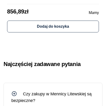
856,89
zł
64
Mamy
Dodaj do koszyka
Najczęściej zadawane pytania
Czy zakupy w Mennicy Litewskiej są
bezpieczne?