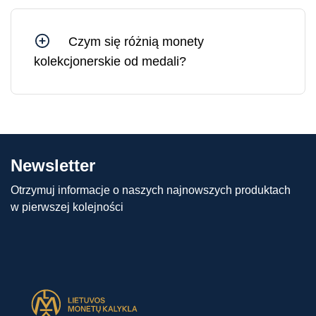
jedynie rośnie w dłuższej perspektywie.
Czym się różnią monety
kolekcjonerskie od medali?
Różnica między monetami kolekcjonerskimi a
medalami polega na tym, że moneta
kolekcjonerska ma nominał (tj. wartość
pieniężną) i nakład ściśle uzgodniony z krajem
emitenta. Medale nie mają natomiast nominału i
Newsletter
ściśle określonego nakładu, a zatem mogą być
produkowane w różnych ilościach.
Otrzymuj informacje o naszych najnowszych produktach
w pierwszej kolejności