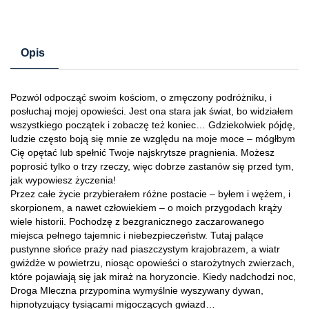
Opis
Pozwól odpocząć swoim kościom, o zmęczony podróżniku, i
posłuchaj mojej opowieści. Jest ona stara jak świat, bo widziałem
wszystkiego początek i zobaczę też koniec… Gdziekolwiek pójdę,
ludzie często boją się mnie ze względu na moje moce – mógłbym
Cię opętać lub spełnić Twoje najskrytsze pragnienia. Możesz
poprosić tylko o trzy rzeczy, więc dobrze zastanów się przed tym,
jak wypowiesz życzenia!
Przez całe życie przybierałem różne postacie – byłem i wężem, i
skorpionem, a nawet człowiekiem – o moich przygodach krąży
wiele historii. Pochodzę z bezgranicznego zaczarowanego
miejsca pełnego tajemnic i niebezpieczeństw. Tutaj palące
pustynne słońce praży nad piaszczystym krajobrazem, a wiatr
gwiżdże w powietrzu, niosąc opowieści o starożytnych zwierzach,
które pojawiają się jak miraż na horyzoncie. Kiedy nadchodzi noc,
Droga Mleczna przypomina wymyślnie wyszywany dywan,
hipnotyzujący tysiącami migoczących gwiazd…