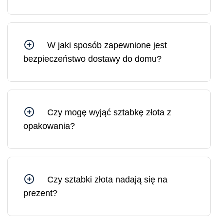
Tak, możesz czuć się bezpiecznie, kupując w
Mennicy Litewskiej, ponieważ jesteśmy spółką
Skarbu Państwa kontrolowaną przez Bank
Litewski.
W jaki sposób zapewnione jest
bezpieczeństwo dostawy do domu?
Wszystkie przesyłki z Mennicy Litewskiej są
ubezpieczone. W razie potrzeby możesz
zamówić dostawę pod wskazany adres lub do
wybranej placówki pocztowej.
Czy mogę wyjąć sztabkę złota z
opakowania?
Sztabkę złota można wyjąć z opakowania, jednak
w takim przypadku opakowanie ochronne i
certyfikat ulegną uszkodzeniu. Na rynku złoto w
uszkodzonym opakowaniu sprzedawane jest po
Czy sztabki złota nadają się na
cenie o 10–30% niższej niż złoto w
prezent?
nieuszkodzonym, oryginalnym opakowaniu.
Sztabki złota są idealnym prezentem, ponieważ
stanowią solidne i płynne aktywa, których wartość