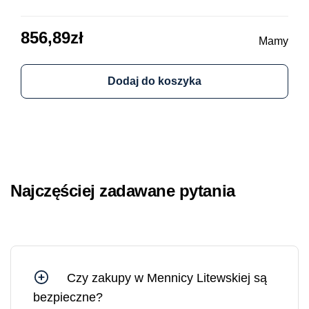
856,89
zł
64
Mamy
Dodaj do koszyka
Najczęściej zadawane pytania
Czy zakupy w Mennicy Litewskiej są
bezpieczne?