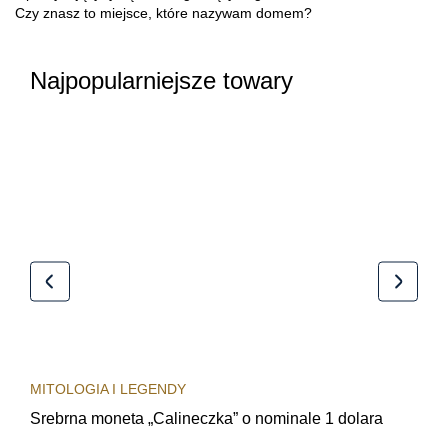
Czy znasz to miejsce, które nazywam domem?
Najpopularniejsze towary
MITOLOGIA I LEGENDY
MIT
Srebrna moneta „Calineczka” o nominale 1 dolara
Sre
obi