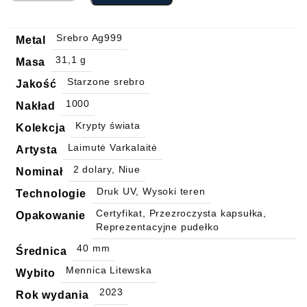
Srebro Ag999
Metal
31,1 g
Masa
Starzone srebro
Jakość
1000
Nakład
Krypty świata
Kolekcja
Laimutė Varkalaitė
Artysta
2 dolary, Niue
Nominał
Druk UV, Wysoki teren
Technologie
Certyfikat, Przezroczysta kapsułka,
Opakowanie
Reprezentacyjne pudełko
40 mm
Średnica
Mennica Litewska
Wybito
2023
Rok wydania