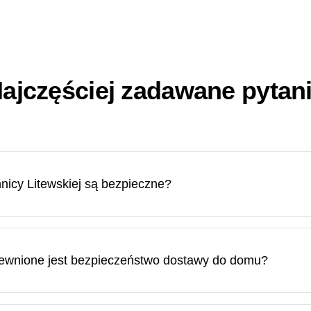
ajczęściej zadawane pytan
icy Litewskiej są bezpieczne?
ecznie, kupując w Mennicy Litewskiej, ponieważ jesteśmy spó
tewski.
pewnione jest bezpieczeństwo dostawy do domu?
nicy Litewskiej są ubezpieczone. W razie potrzeby możesz za
ówki pocztowej.