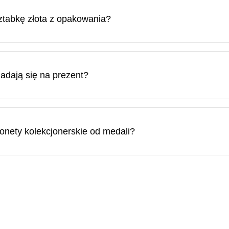
tabkę złota z opakowania?
z opakowania, jednak w takim przypadku opakowanie ochronne i
o w uszkodzonym opakowaniu sprzedawane jest po cenie o 10–3
nym opakowaniu.
nadają się na prezent?
rezentem, ponieważ stanowią solidne i płynne aktywa, których 
onety kolekcjonerskie od medali?
lekcjonerskimi a medalami polega na tym, że moneta kolekcjon
 ściśle uzgodniony z krajem emitenta. Medale nie mają natomias
tem mogą być produkowane w różnych ilościach.