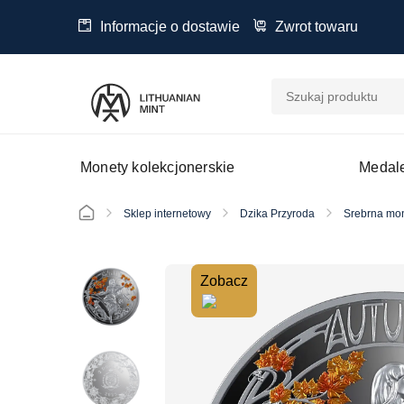
Informacje o dostawie
Zwrot towaru
Monety kolekcjonerskie
Medale
Sklep internetowy
Dzika Przyroda
Srebrna mon
Zobacz