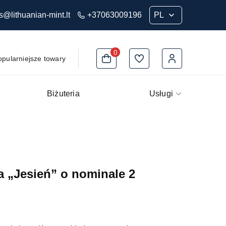
s@lithuanian-mint.lt
+37063009196
0
opularniejsze towary
Biżuteria
Usługi
 „Jesień” o nominale 2