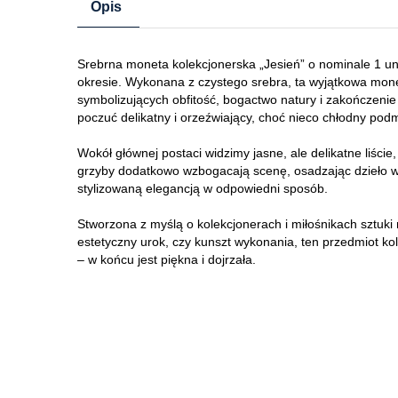
Opis
Srebrna moneta kolekcjonerska „Jesień” o nominale 1 unc
okresie. Wykonana z czystego srebra, ta wyjątkowa monet
symbolizujących obfitość, bogactwo natury i zakończenie
poczuć delikatny i orzeźwiający, choć nieco chłodny podm
Wokół głównej postaci widzimy jasne, ale delikatne liście,
grzyby dodatkowo wzbogacają scenę, osadzając dzieło w 
stylizowaną elegancją w odpowiedni sposób.
Stworzona z myślą o kolekcjonerach i miłośnikach sztuki m
estetyczny urok, czy kunszt wykonania, ten przedmiot ko
– w końcu jest piękna i dojrzała.