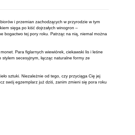
u zbiorów i przemian zachodzących w przyrodzie w tym
kiem sięga po kiść dojrzałych winogron –
he bogactwo tej pory roku. Patrząc na nią, niemal można
monet. Para figlarnych wiewiórek, ciekawski lis i leśne
 stylem secesyjnym, łącząc naturalne formy ze
ło sztuki. Niezależnie od tego, czy przyciąga Cię jej
cz swój egzemplarz już dziś, zanim zmieni się pora roku