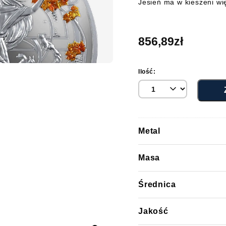
Jesień
ma w
kieszeni
wi
856,89
zł
Ilość:
Metal
Masa
Średnica
Jakość