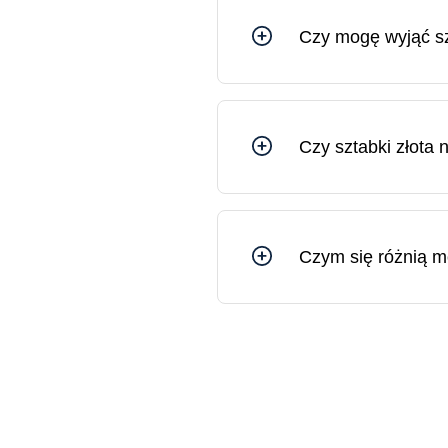
Czy mogę wyjąć sz
Sztabkę złota można wyjąć 
uszkodzeniu. Na rynku złot
nieuszkodzonym, oryginal
Czy sztabki złota 
Sztabki złota są idealnym p
dłuższej perspektywie.
Czym się różnią m
Różnica między monetami ko
wartość pieniężną) i nakład
określonego nakładu, a za