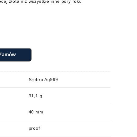
ęcej
złota
niż
wszystkie
inne
pory
roku
Zamów
Srebro Ag999
31,1 g
40 mm
proof