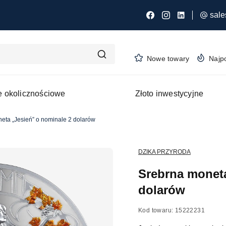
sale
Nowe towary
Najp
 okolicznościowe
Złoto inwestycyjne
eta „Jesień” o nominale 2 dolarów
DZIKA PRZYRODA
Srebrna moneta
dolarów
Kod towaru: 15222231