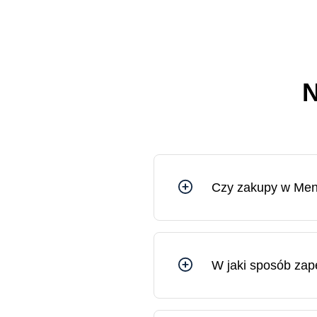
N
Czy zakupy w Menn
Tak, możesz czuć się bezpi
kontrolowaną przez Bank Li
W jaki sposób za
Wszystkie przesyłki z Men
adres lub do wybranej plac