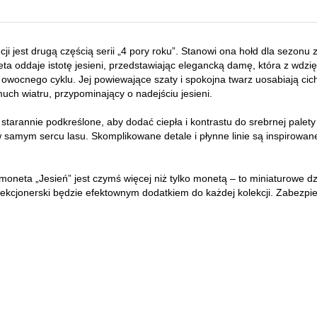
ji jest drugą częścią serii „4 pory roku”. Stanowi ona hołd dla sezon
a oddaje istotę jesieni, przedstawiając elegancką damę, która z wdzię
 owocnego cyklu. Jej powiewające szaty i spokojna twarz uosabiają cic
uch wiatru, przypominający o nadejściu jesieni.
 starannie podkreślone, aby dodać ciepła i kontrastu do srebrnej palety 
samym sercu lasu. Skomplikowane detale i płynne linie są inspirowane
oneta „Jesień” jest czymś więcej niż tylko monetą – to miniaturowe dzie
lekcjonerski będzie efektownym dodatkiem do każdej kolekcji. Zabezpie