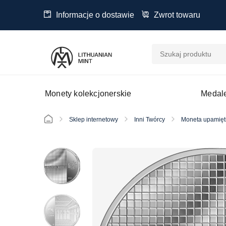
Informacje o dostawie
Zwrot towaru
Monety kolekcjonerskie
Medale
Sklep internetowy
Inni Twórcy
Moneta upamiętn