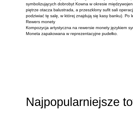
symbolizujących dobrobyt Kowna w okresie międzywojenn
piętrze otacza balustrada, a przeszklony sufit sali ope
podziwiać tę salę, w której znajdują się kasy banku). Po l
Rewers monety
Kompozycja artystyczna na rewersie monety językiem symb
Moneta zapakowana w reprezentacyjne pudełko.
Najpopularniejsze t