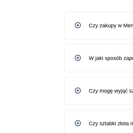
Czy zakupy w Menn
Tak, możesz czuć się bezpi
kontrolowaną przez Bank Li
W jaki sposób za
Wszystkie przesyłki z Men
adres lub do wybranej plac
Czy mogę wyjąć sz
Sztabkę złota można wyjąć 
uszkodzeniu. Na rynku złot
nieuszkodzonym, oryginal
Czy sztabki złota 
Sztabki złota są idealnym p