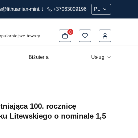
s@lithuanian-mint.lt
+37063009196
0
opularniejsze towary
Biżuteria
Usługi
niająca 100. rocznicę
u Litewskiego o nominale 1,5