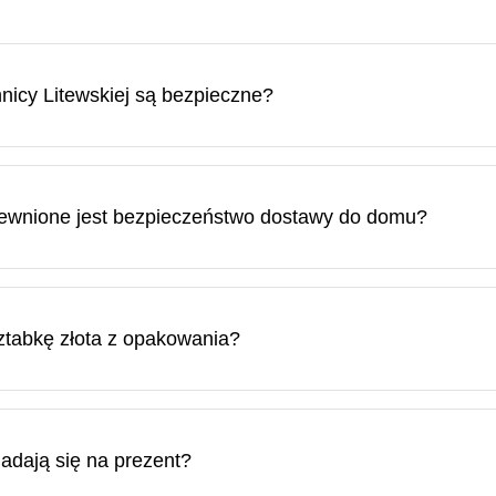
icy Litewskiej są bezpieczne?
ecznie, kupując w Mennicy Litewskiej, ponieważ jesteśmy spó
tewski.
pewnione jest bezpieczeństwo dostawy do domu?
nicy Litewskiej są ubezpieczone. W razie potrzeby możesz za
ówki pocztowej.
tabkę złota z opakowania?
z opakowania, jednak w takim przypadku opakowanie ochronne i
o w uszkodzonym opakowaniu sprzedawane jest po cenie o 10–3
nym opakowaniu.
nadają się na prezent?
rezentem, ponieważ stanowią solidne i płynne aktywa, których 