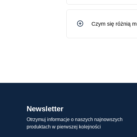
dłuższej perspektywie.
Czym się różnią m
Różnica między monetami ko
wartość pieniężną) i nakład
określonego nakładu, a za
Newsletter
Otrzymuj informacje o naszych najnowszych
produktach w pierwszej kolejności