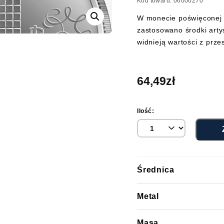
Kod towaru: 06000270
W monecie poświęconej 
zastosowano środki arty
widnieją wartości z przes
64,49
zł
Ilość:
Średnica
Metal
Masa