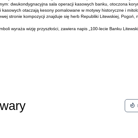
ym: dwukondygnacyjna sala operacji kasowych banku, otoczona korync
racji kasowych otaczają kesony pomalowane w motywy historyczne i mito
ewej stronie kompozycji znajduje się herb Republiki Litewskiej, Pogoń, n
oli wyraża wizję przyszłości, zawiera napis „100-lecie Banku Litewski
owary