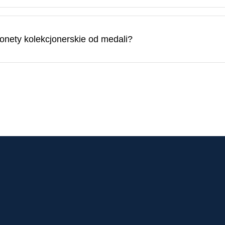
onety kolekcjonerskie od medali?
lekcjonerskimi a medalami polega na tym, że moneta kolekcjon
 ściśle uzgodniony z krajem emitenta. Medale nie mają natomias
tem mogą być produkowane w różnych ilościach.