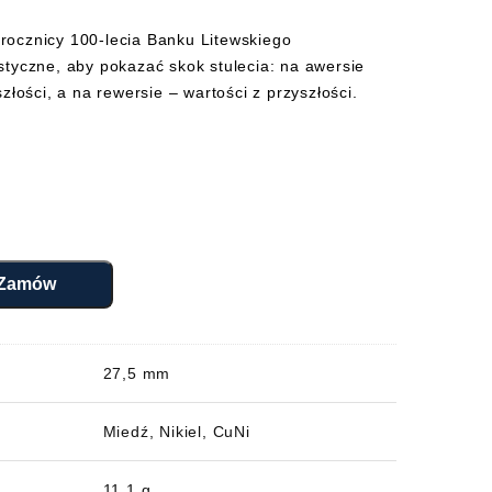
rocznicy 100-lecia Banku Litewskiego
styczne, aby pokazać skok stulecia: na awersie
złości, a na rewersie – wartości z przyszłości.
Zamów
27,5 mm
Miedź, Nikiel, CuNi
11,1 g