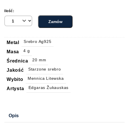
Ilość:
Zamów
Srebro Ag925
Metal
4 g
Masa
20 mm
Średnica
Starzone srebro
Jakość
Mennica Litewska
Wybito
Edgaras Žukauskas
Artysta
Opis