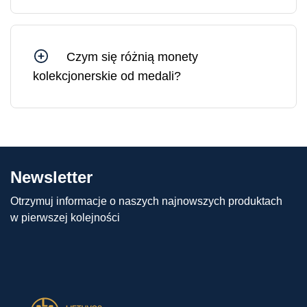
stanowią solidne i płynne aktywa, których wartość
jedynie rośnie w dłuższej perspektywie.
Czym się różnią monety
kolekcjonerskie od medali?
Różnica między monetami kolekcjonerskimi a
medalami polega na tym, że moneta
kolekcjonerska ma nominał (tj. wartość
pieniężną) i nakład ściśle uzgodniony z krajem
emitenta. Medale nie mają natomiast nominału i
Newsletter
ściśle określonego nakładu, a zatem mogą być
produkowane w różnych ilościach.
Otrzymuj informacje o naszych najnowszych produktach
w pierwszej kolejności