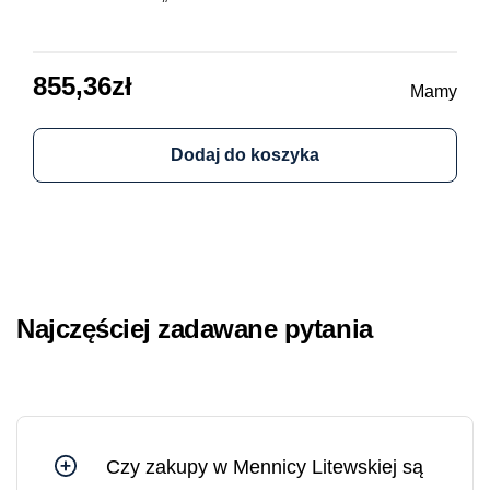
obi
855,36
zł
64
Mamy
Dodaj do koszyka
Najczęściej zadawane pytania
Czy zakupy w Mennicy Litewskiej są