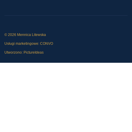
© 2026 Mennica Litewska
Usługi marketingowe:
CONVO
Utworzono:
PictureIdeas