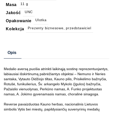
11 g
Masa
UNC
Jakość
Ulotka
Opakowanie
Prezenty biznesowe, przedstawiciel
Kolekcja
Opis
Medalio aversą puošia atrinkti laikinąją sostinę reprezentuojantys,
labiausiai išskirtinumą pabrėžiantys objektai – Nemuno ir Neries
santaka, Vytauto Didžiojo tiltas, Kauno pilis, Prisikėlimo bažnyčia,
Rotušė, funikulierius, Šv. arkangelo Mykolo (Įgulos) bažnyčia,
Pažaislio vienuolynas, Perkūno namas, A. Funko projektuotas
namas, A. Jokimo gyvenamasis namas, choralinė sinagoga.
Reverse pavaizduotas Kauno herbas, nacionalinis Lietuvos
simbolis Vytis bei miestų, papildysiančių suvenyrinių medalių