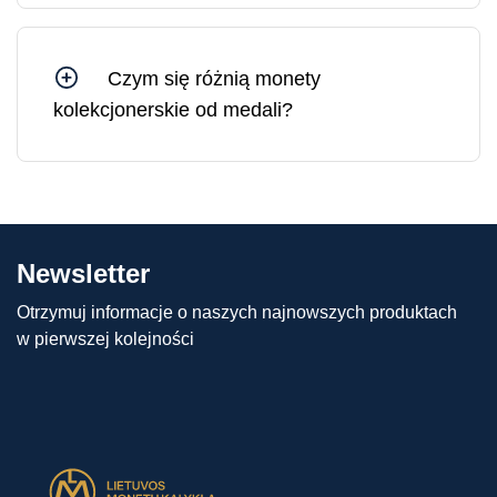
stanowią solidne i płynne aktywa, których wartość
jedynie rośnie w dłuższej perspektywie.
Czym się różnią monety
kolekcjonerskie od medali?
Różnica między monetami kolekcjonerskimi a
medalami polega na tym, że moneta
kolekcjonerska ma nominał (tj. wartość
pieniężną) i nakład ściśle uzgodniony z krajem
emitenta. Medale nie mają natomiast nominału i
Newsletter
ściśle określonego nakładu, a zatem mogą być
produkowane w różnych ilościach.
Otrzymuj informacje o naszych najnowszych produktach
w pierwszej kolejności