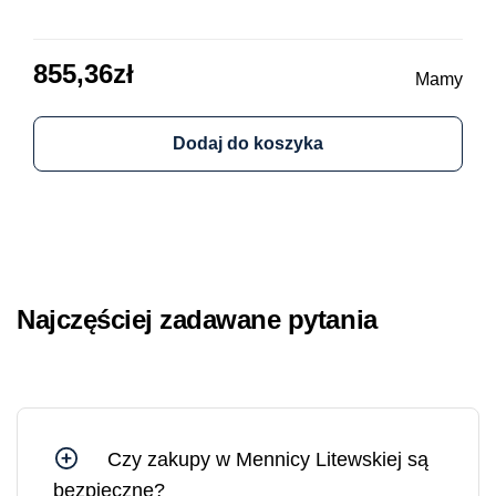
obi
855,36
zł
64
Mamy
Dodaj do koszyka
Najczęściej zadawane pytania
Czy zakupy w Mennicy Litewskiej są
bezpieczne?