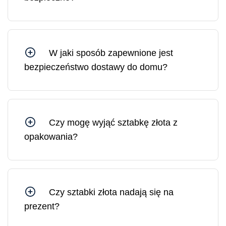
Tak, możesz czuć się bezpiecznie, kupując w
Mennicy Litewskiej, ponieważ jesteśmy spółką
Skarbu Państwa kontrolowaną przez Bank
Litewski.
W jaki sposób zapewnione jest
bezpieczeństwo dostawy do domu?
Wszystkie przesyłki z Mennicy Litewskiej są
ubezpieczone. W razie potrzeby możesz
zamówić dostawę pod wskazany adres lub do
wybranej placówki pocztowej.
Czy mogę wyjąć sztabkę złota z
opakowania?
Sztabkę złota można wyjąć z opakowania, jednak
w takim przypadku opakowanie ochronne i
certyfikat ulegną uszkodzeniu. Na rynku złoto w
uszkodzonym opakowaniu sprzedawane jest po
Czy sztabki złota nadają się na
cenie o 10–30% niższej niż złoto w
prezent?
nieuszkodzonym, oryginalnym opakowaniu.
Sztabki złota są idealnym prezentem, ponieważ