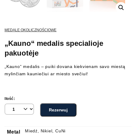
MEDALE OKOLICZNOŚCIOWE
„Kauno“ medalis specialioje
pakuotėje
„Kauno“ medalis – puiki dovana kiekvienam savo miestą
mylinčiam kauniečiui ar miesto svečiui!
Ilość:
Rezerwuj
Miedź, Nikiel, CuNi
Metal