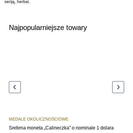
seriją, herbai.
Najpopularniejsze towary
MEDALE OKOLICZNOŚCIOWE
MED
Srebrna moneta „Calineczka” o nominale 1 dolara
Sre