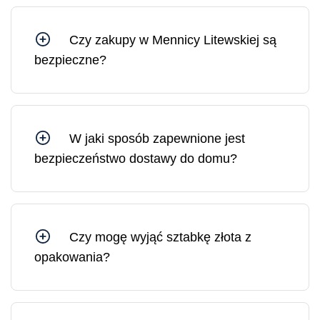
Czy zakupy w Mennicy Litewskiej są
bezpieczne?
Tak, możesz czuć się bezpiecznie, kupując w
Mennicy Litewskiej, ponieważ jesteśmy spółką
Skarbu Państwa kontrolowaną przez Bank
Litewski.
W jaki sposób zapewnione jest
bezpieczeństwo dostawy do domu?
Wszystkie przesyłki z Mennicy Litewskiej są
ubezpieczone. W razie potrzeby możesz
zamówić dostawę pod wskazany adres lub do
wybranej placówki pocztowej.
Czy mogę wyjąć sztabkę złota z
opakowania?
Sztabkę złota można wyjąć z opakowania, jednak
w takim przypadku opakowanie ochronne i
certyfikat ulegną uszkodzeniu. Na rynku złoto w