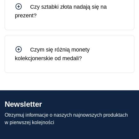
uszkodzonym opakowaniu sprzedawane jest po
Czy sztabki złota nadają się na
cenie o 10–30% niższej niż złoto w
prezent?
nieuszkodzonym, oryginalnym opakowaniu.
Sztabki złota są idealnym prezentem, ponieważ
stanowią solidne i płynne aktywa, których wartość
jedynie rośnie w dłuższej perspektywie.
Czym się różnią monety
kolekcjonerskie od medali?
Różnica między monetami kolekcjonerskimi a
medalami polega na tym, że moneta
kolekcjonerska ma nominał (tj. wartość
pieniężną) i nakład ściśle uzgodniony z krajem
emitenta. Medale nie mają natomiast nominału i
Newsletter
ściśle określonego nakładu, a zatem mogą być
produkowane w różnych ilościach.
Otrzymuj informacje o naszych najnowszych produktach
w pierwszej kolejności