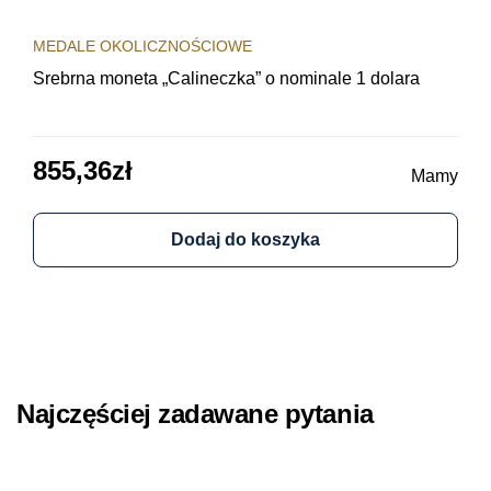
MEDALE OKOLICZNOŚCIOWE
MED
Srebrna moneta „Calineczka” o nominale 1 dolara
Sre
obi
855,36
zł
64
Mamy
Dodaj do koszyka
Najczęściej zadawane pytania